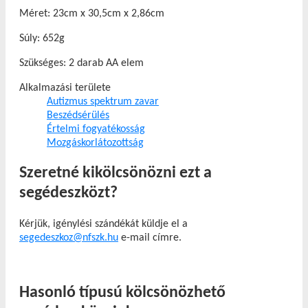
Méret: 23cm x 30,5cm x 2,86cm
Súly: 652g
Szükséges: 2 darab AA elem
Alkalmazási területe
Autizmus spektrum zavar
Beszédsérülés
Értelmi fogyatékosság
Mozgáskorlátozottság
Szeretné kikölcsönözni ezt a
segédeszközt?
Kérjük, igénylési szándékát küldje el a
segedeszkoz@nfszk.hu
e-mail címre.
Hasonló típusú kölcsönözhető