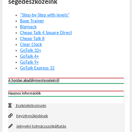
segédeszközeink
“Step-by-Step with levels”
Base Trainer
Bigmack
Cheap Talk 4 Square Direct
Cheap Talk 8
Clear Clock
GoTalk 32+
GoTalk 4+
GoTalk 9+
GoTalk Express 32
A honlap akadálymentességéről
Hasznos információk
Eszközkölcsönzés
Együttműködések
Jelnyelvi tolmácsszolgáltatás