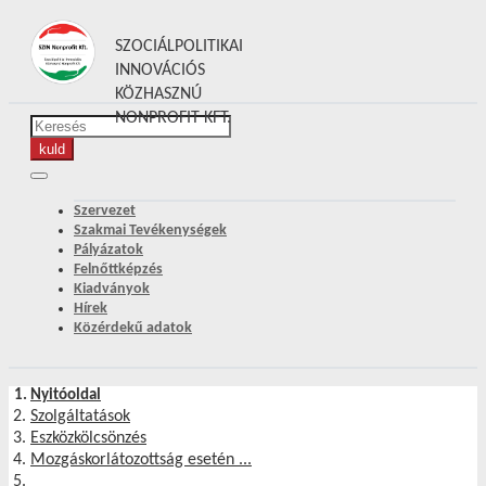
SZOCIÁLPOLITIKAI
INNOVÁCIÓS
KÖZHASZNÚ
NONPROFIT KFT.
Szervezet
Szakmai Tevékenységek
Pályázatok
Felnőttképzés
Kiadványok
Hírek
Közérdekű adatok
Nyitóoldal
Szolgáltatások
Eszközkölcsönzés
Mozgáskorlátozottság esetén ...