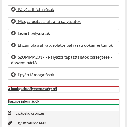
Pályázati felhívások
Megvalósítás alatt álló pályázatok
Lezárt pályázatok
Elszámolással kapcsolatos pályázati dokumentumok
SZUMMA2017 - Pályázói tapasztalatok összegzése -
disszemináció
Egyéb támogatások
A honlap akadálymentességéről
Hasznos információk
Eszközkölcsönzés
Együttműködések