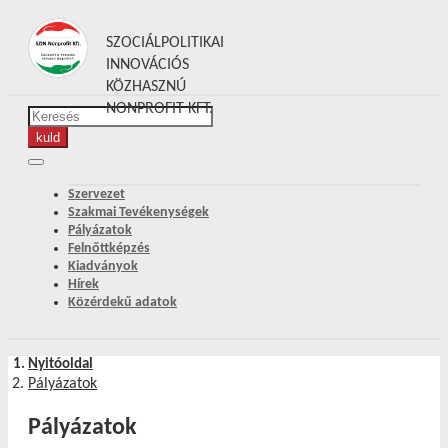
SZOCIÁLPOLITIKAI
INNOVÁCIÓS
KÖZHASZNÚ
NONPROFIT KFT.
Szervezet
Szakmai Tevékenységek
Pályázatok
Felnőttképzés
Kiadványok
Hírek
Közérdekű adatok
Nyitóoldal
Pályázatok
Pályázatok