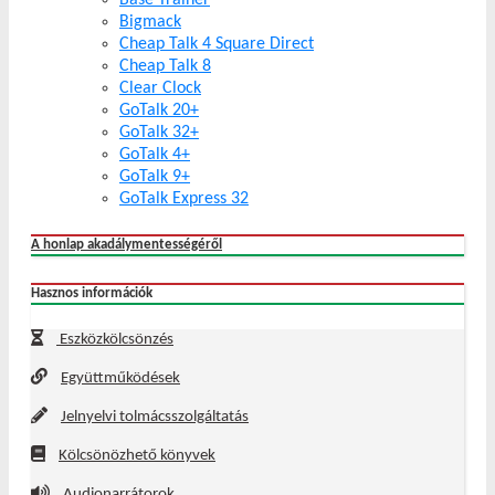
Bigmack
Cheap Talk 4 Square Direct
Cheap Talk 8
Clear Clock
GoTalk 20+
GoTalk 32+
GoTalk 4+
GoTalk 9+
GoTalk Express 32
A honlap akadálymentességéről
Hasznos információk
Eszközkölcsönzés
Együttműködések
Jelnyelvi tolmácsszolgáltatás
Kölcsönözhető könyvek
Audionarrátorok