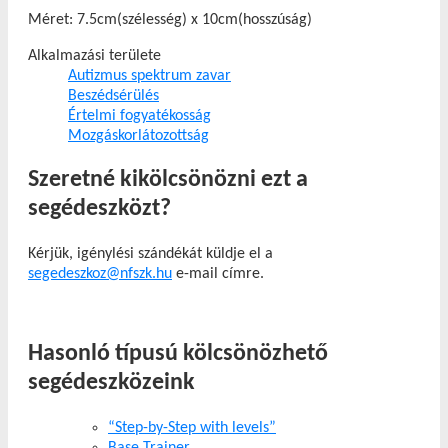
Méret: 7.5cm(szélesség) x 10cm(hosszúság)
Alkalmazási területe
Autizmus spektrum zavar
Beszédsérülés
Értelmi fogyatékosság
Mozgáskorlátozottság
Szeretné kikölcsönözni ezt a
segédeszközt?
Kérjük, igénylési szándékát küldje el a
segedeszkoz@nfszk.hu
e-mail címre.
Hasonló típusú kölcsönözhető
segédeszközeink
“Step-by-Step with levels”
Base Trainer