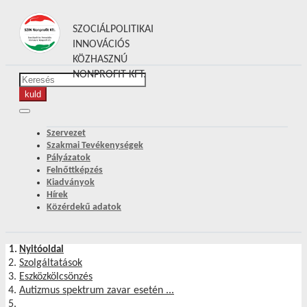
SZOCIÁLPOLITIKAI
INNOVÁCIÓS
KÖZHASZNÚ
NONPROFIT KFT.
Szervezet
Szakmai Tevékenységek
Pályázatok
Felnőttképzés
Kiadványok
Hírek
Közérdekű adatok
Nyitóoldal
Szolgáltatások
Eszközkölcsönzés
Autizmus spektrum zavar esetén ...