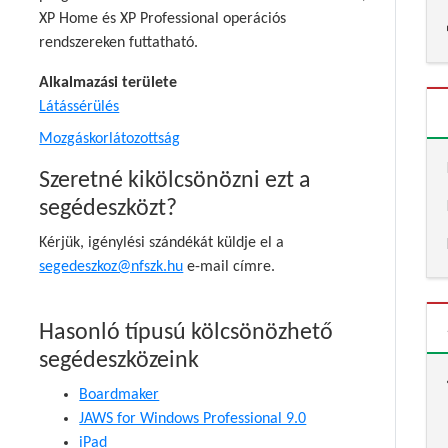
XP Home és XP Professional operációs
rendszereken futtatható.
Alkalmazási területe
Látássérülés
Mozgáskorlátozottság
Szeretné kikölcsönözni ezt a
segédeszközt?
Kérjük, igénylési szándékát küldje el a
segedeszkoz@nfszk.hu
e-mail címre.
Hasonló típusú kölcsönözhető
segédeszközeink
Boardmaker
JAWS for Windows Professional 9.0
iPad