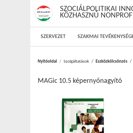
SZOCIÁLPOLITIKAI IN
KÖZHASZNÚ NONPROFI
SZERVEZET
SZAKMAI TEVÉKENYSÉG
Nyitóoldal
Szolgáltatások
Eszközkölcsönzés
MAGic 10.5 képernyőnagyító