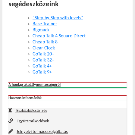
segédeszközeink
“Step-by-Step with levels”
Base Trainer
Bigmack
Cheap Talk 4 Square Direct
Cheap Talk 8
Clear Clock
GoTalk 20+
GoTalk 32+
GoTalk 4+
GoTalk 9+
A honlap akadálymentességéről
Hasznos információk
Eszközkölcsönzés
Együttműködések
Jelnyelvi tolmácsszolgáltatás