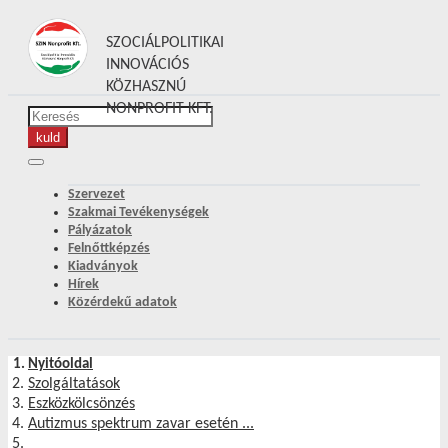
SZOCIÁLPOLITIKAI
INNOVÁCIÓS
KÖZHASZNÚ
NONPROFIT KFT.
Szervezet
Szakmai Tevékenységek
Pályázatok
Felnőttképzés
Kiadványok
Hírek
Közérdekű adatok
Nyitóoldal
Szolgáltatások
Eszközkölcsönzés
Autizmus spektrum zavar esetén ...