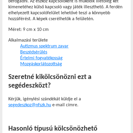
befogadni. Az eszköz kapcsolóként is működik illetőleg két
kimenetéhez külső kapcsoló vagy játék illeszthető. A ferdén
elhelyezett kapcsolófelület lehetővé teszi a könnyebb
hozzáférést. A képek cserélhetők a felületén.
Méret: 9 cm x 10 cm
Alkalmazási területe
Autizmus spektrum zavar
Beszédsérülés
Értelmi fogyatékosság
Mozgáskorlátozottság
Szeretné kikölcsönözni ezt a
segédeszközt?
Kérjük, igénylési szándékát küldje el a
segedeszkoz@nfszk.hu
e-mail címre.
Hasonló típusú kölcsönözhető