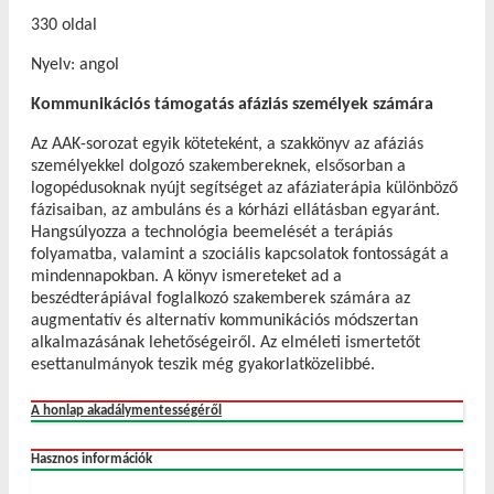
330 oldal
Nyelv: angol
Kommunikációs támogatás afáziás személyek számára
Az AAK-sorozat egyik köteteként, a szakkönyv az afáziás
személyekkel dolgozó szakembereknek, elsősorban a
logopédusoknak nyújt segítséget az afáziaterápia különböző
fázisaiban, az ambuláns és a kórházi ellátásban egyaránt.
Hangsúlyozza a technológia beemelését a terápiás
folyamatba, valamint a szociális kapcsolatok fontosságát a
mindennapokban. A könyv ismereteket ad a
beszédterápiával foglalkozó szakemberek számára az
augmentatív és alternatív kommunikációs módszertan
alkalmazásának lehetőségeiről. Az elméleti ismertetőt
esettanulmányok teszik még gyakorlatközelibbé.
A honlap akadálymentességéről
Hasznos információk