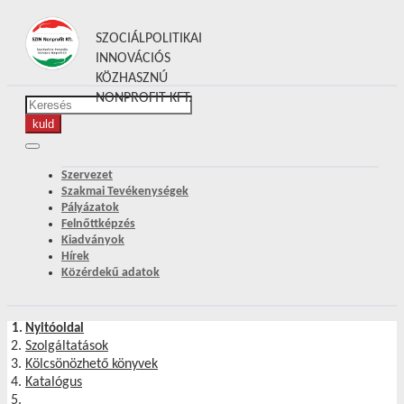
SZOCIÁLPOLITIKAI
INNOVÁCIÓS
KÖZHASZNÚ
NONPROFIT KFT.
Szervezet
Szakmai Tevékenységek
Pályázatok
Felnőttképzés
Kiadványok
Hírek
Közérdekű adatok
Nyitóoldal
Szolgáltatások
Kölcsönözhető könyvek
Katalógus