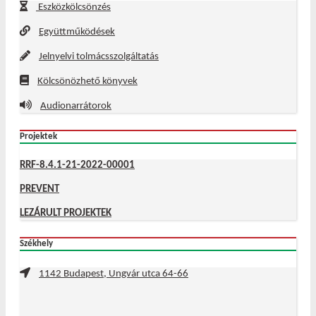
Eszközkölcsönzés
Együttműködések
Jelnyelvi tolmácsszolgáltatás
Kölcsönözhető könyvek
Audionarrátorok
Projektek
RRF-8.4.1-21-2022-00001
PREVENT
LEZÁRULT PROJEKTEK
Székhely
1142 Budapest, Ungvár utca 64-66