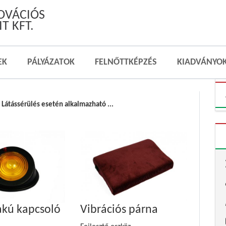
NOVÁCIÓS
T KFT.
EK
PÁLYÁZATOK
FELNŐTTKÉPZÉS
KIADVÁNYO
Látássérülés esetén alkalmazható ...
akú kapcsoló
Vibrációs párna