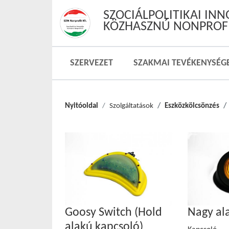
SZOCIÁLPOLITIKAI IN
KÖZHASZNÚ NONPROFI
SZERVEZET
SZAKMAI TEVÉKENYSÉG
Nyitóoldal
Szolgáltatások
Eszközkölcsönzés
Goosy Switch (Hold
Nagy al
alakú kapcsoló)