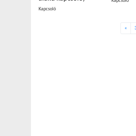
Kapcsoló
Kapcsoló
Előz
«