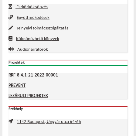
Eszközkölcsönzés
Együttműködések
Jelnyelvi tolmácsszolgáltatás
Kölcsönözhető könyvek
Audionarrátorok
Projektek
RRF-8.4.1-21-2022-00001
PREVENT
LEZÁRULT PROJEKTEK
Székhely
1142 Budapest, Ungvár utca 64-66