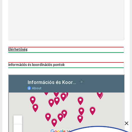
Elérhetőség
Információs és koordinációs pontok
×