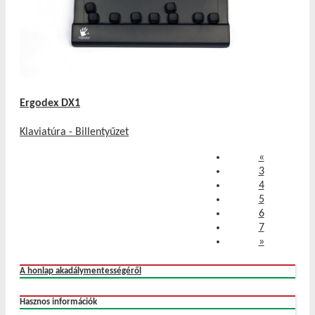
Ergodex DX1
Klaviatúra - Billentyűzet
Előző
«
3
4
5
6
7
»
A honlap akadálymentességéről
Hasznos információk