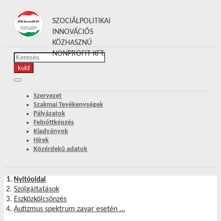
SZOCIÁLPOLITIKAI
INNOVÁCIÓS
KÖZHASZNÚ
NONPROFIT KFT.
Szervezet
Szakmai Tevékenységek
Pályázatok
Felnőttképzés
Kiadványok
Hírek
Közérdekű adatok
Nyitóoldal
Szolgáltatások
Eszközkölcsönzés
Autizmus spektrum zavar esetén ...