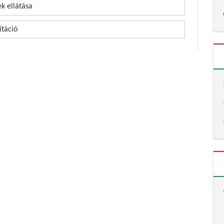
k ellátása
itáció