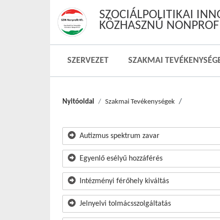
SZOCIÁLPOLITIKAI IN
KÖZHASZNÚ NONPROFI
SZERVEZET
SZAKMAI TEVÉKENYSÉG
Nyitóoldal
Szakmai Tevékenységek
Autizmus spektrum zavar
Egyenlő esélyű hozzáférés
Intézményi férőhely kiváltás
Jelnyelvi tolmácsszolgáltatás