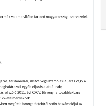
 formák valamelyikébe tartozó magyarországi szervezetek
e.
árás, felszámolási, illetve végelszámolási eljárás vagy a
eghatározott egyéb eljárás alatt állnak;
sról szóló 2011. évi CXCV. törvény (a továbbiakban:
tt követelményeknek
ben megítélt támogatás(ok)ról szóló beszámolóját az