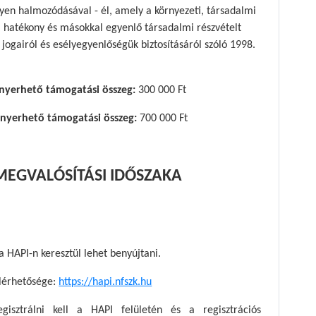
ilyen halmozódásával - él, amely a környezeti, társadalmi
a hatékony és másokkal egyenlő társadalmi részvételt
 jogairól és esélyegyenlőségük biztosításáról szóló 1998.
elnyerhető támogatási összeg:
300 000 Ft
elnyerhető támogatási összeg:
700 000 Ft
EGVALÓSÍTÁSI IDŐSZAKA
a HAPI-n keresztül lehet benyújtani.
elérhetősége:
https://hapi.nfszk.hu
isztrálni kell a HAPI felületén és a regisztrációs