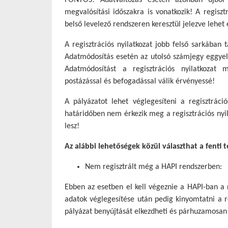
FONTOS! Adatváltozás esetén azonban újból b
megvalósítási időszakra is vonatkozik! A regisz
belső levelező rendszeren keresztül jelezve lehet 
A regisztrációs nyilatkozat jobb felső sarkában
Adatmódosítás esetén az utolsó számjegy eggyel
Adatmódosítást a regisztrációs nyilatkozat 
postázással és befogadással válik érvényessé!
A pályázatot lehet véglegesíteni a regisztráci
határidőben nem érkezik meg a regisztrációs nyil
lesz!
Az alábbi lehetőségek közül választhat a fenti 
Nem regisztrált még a HAPI rendszerben:
Ebben az esetben el kell végeznie a HAPI-ban a re
adatok véglegesítése után pedig kinyomtatni a re
pályázat benyújtását elkezdheti és párhuzamosan 