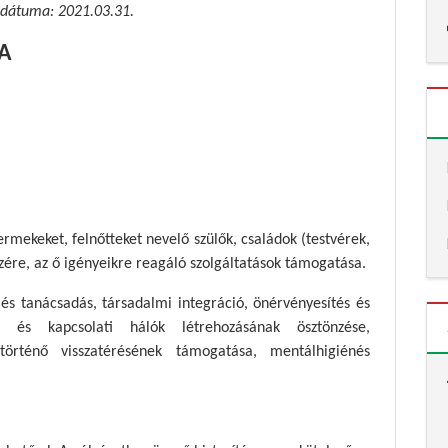
dátuma: 2021.03.31.
MA
rmekeket, felnőtteket nevelő szülők, családok (testvérek,
szére, az ő igényeikre reagáló szolgáltatások támogatása.
s és tanácsadás, társadalmi integráció, önérvényesítés és
ek és kapcsolati hálók létrehozásának ösztönzése,
történő visszatérésének támogatása, mentálhigiénés