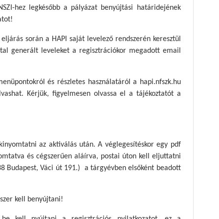
 NSZI-hez legkésőbb a pályázat benyújtási határidejének
atot!
 eljárás során a HAPI saját levelező rendszerén keresztül
által generált leveleket a regisztrációkor megadott email
enüpontokról és részletes használatáról a hapi.nfszk.hu
lvashat. Kérjük, figyelmesen olvassa el a tájékoztatót a
 kinyomtatni az aktiválás után. A véglegesítéskor egy pdf
mtatva és cégszerűen aláírva, postai úton kell eljuttatni
138 Budapest, Váci út 191.) a tárgyévben elsőként beadott
szer kell benyújtani!