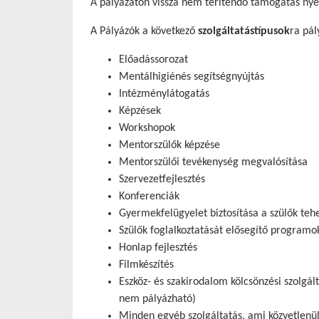
A pályázaton vissza nem térítendő támogatás nyer
A Pályázók a következő
szolgáltatástípusok
ra pál
Előadássorozat
Mentálhigiénés segítségnyújtás
Intézménylátogatás
Képzések
Workshopok
Mentorszülők képzése
Mentorszülői tevékenység megvalósítása
Szervezetfejlesztés
Konferenciák
Gyermekfelügyelet biztosítása a szülők te
Szülők foglalkoztatását elősegítő programo
Honlap fejlesztés
Filmkészítés
Eszköz- és szakirodalom kölcsönzési szolgá
nem pályázható)
Minden egyéb szolgáltatás, ami közvetlenül