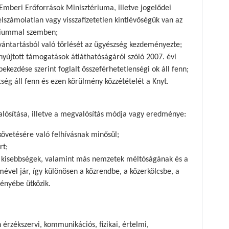
 Emberi Erőforrások Minisztériuma, illetve jogelődei
elszámolatlan vagy visszafizetetlen kintlévőségük van az
tériummal szemben;
vántartásból való törlését az ügyészség kezdeményezte;
yújtott támogatások átláthatóságáról szóló 2007. évi
ekezdése szerint foglalt összeférhetetlenségi ok áll fenn;
tség áll fenn és ezen körülmény közzétételét a Knyt.
ósítása, illetve a megvalósítás módja vagy eredménye:
vetésére való felhívásnak minősül;
rt;
ás kisebbségek, valamint más nemzetek méltóságának és a
vel jár, így különösen a közrendbe, a közerkölcsbe, a
ényébe ütközik.
 érzékszervi, kommunikációs, fizikai, értelmi,