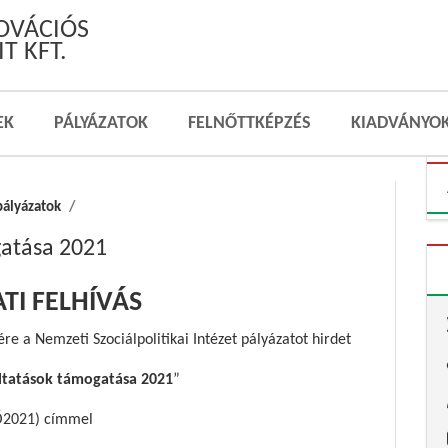
NOVÁCIÓS
T KFT.
EK
PÁLYÁZATOK
FELNŐTTKÉPZÉS
KIADVÁNYO
pályázatok
gatása 2021
TI FELHÍVÁS
e a Nemzeti Szociálpolitikai Intézet pályázatot hirdet
áltatások támogatása 2021
”
Ő2021) címmel