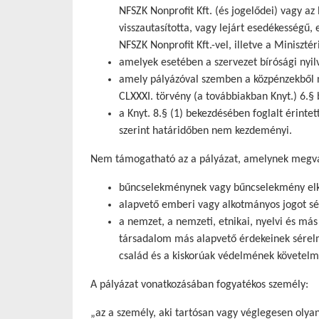
NFSZK Nonprofit Kft. (és jogelődei) vagy az
visszautasította, vagy lejárt esedékességű, 
NFSZK Nonprofit Kft.-vel, illetve a Minisz
amelyek esetében a szervezet bírósági nyil
amely pályázóval szemben a közpénzekből n
CLXXXI. törvény (a továbbiakban Knyt.) 6.§ b
a Knyt. 8.§ (1) bekezdésében foglalt érintet
szerint határidőben nem kezdeményi.
Nem támogatható az a pályázat, amelynek megval
bűncselekménynek vagy bűncselekmény elkö
alapvető emberi vagy alkotmányos jogot sé
a nemzet, a nemzeti, etnikai, nyelvi és m
társadalom más alapvető érdekeinek sérelmé
család és a kiskorúak védelmének követelm
A pályázat vonatkozásában fogyatékos személy:
„az a személy, aki tartósan vagy véglegesen olyan