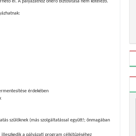
hető el. A pályázathoz önerő biztosítása nem kötelező.
yázhatnak:
hermentesítése érdekében
k
ltatás szülőknek (más szolgáltatással együtt!; önmagában
 illeszkedik a pályázati program célkitűzéséhez