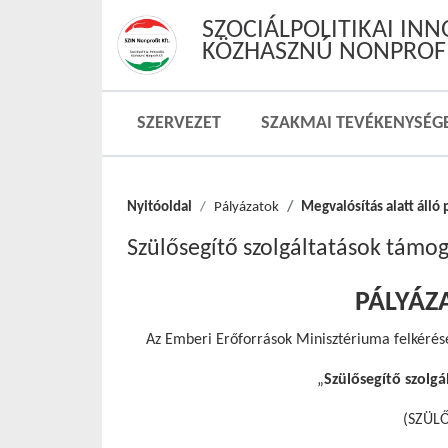
SZOCIÁLPOLITIKAI IN
KÖZHASZNÚ NONPROFI
SZERVEZET
SZAKMAI TEVÉKENYSÉG
Nyitóoldal
Pályázatok
Megvalósítás alatt álló 
Szülősegítő szolgáltatások támo
PÁLYÁZA
Az Emberi Erőforrások Minisztériuma felkérésér
„
Szülősegítő szolg
(SZÜL