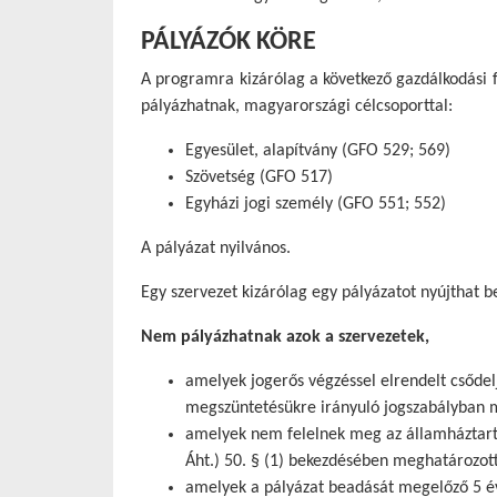
PÁLYÁZÓK KÖRE
A programra kizárólag a következő gazdálkodási
pályázhatnak, magyarországi célcsoporttal:
Egyesület, alapítvány (GFO 529; 569)
Szövetség (GFO 517)
Egyházi jogi személy (GFO 551; 552)
A pályázat nyilvános.
Egy szervezet kizárólag egy pályázatot nyújthat b
Nem pályázhatnak azok a szervezetek,
amelyek jogerős végzéssel elrendelt csődelj
megszüntetésükre irányuló jogszabályban m
amelyek nem felelnek meg az államháztartá
Áht.) 50. § (1) bekezdésében meghatározo
amelyek a pályázat beadását megelőző 5 év