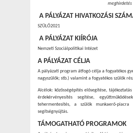
meghirdetés 
A PÁLYÁZAT HIVATKOZÁSI SZÁ
SZÜLŐ2021
A PÁLYÁZAT KIÍRÓJA
Nemzeti Szociálpolitikai Intézet
A PÁLYÁZAT CÉLJA
A pályázati program átfogó célja a fogyatékos gye
nagyszülők; stb.) valamint a fogyatékos szülők ré
Alcélok: közösségépítés elősegítése, tájékoztatá
érdekérvényesítés segítése, együttműködés
tehermentesítés, a szülők munkaerő-piacra 
segítségnyújtás.
TÁMOGATHATÓ PROGRAMOK