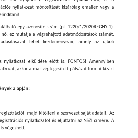
e kell nyújtani a regisztrációs nyilatkozatot, ez a
trációs nyilatkozat módosítását kizárólag emailen vagy a
elindítani!
 található egy azonosító szám (pl. 1220/1/2020REGNY-1).
 nő, ez mutatja a végrehajtott adatmódosítások számát.
módosításával lehet kezdeményezni, amely az újbóli
ós nyilatkozat elküldése előtt is! FONTOS! Amennyiben
atkozat, akkor a már véglegesített pályázat formai kizárt
tények alapján:
gisztrációt, majd kitölteni a szervezet saját adatait. Az
gisztrációs nyilatkozatot és eljuttatni az NSZI címére. A
is végezheti.