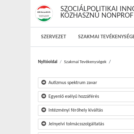
SZOCIÁLPOLITIKAI IN
KÖZHASZNÚ NONPROFI
SZERVEZET
SZAKMAI TEVÉKENYSÉG
Nyitóoldal
Szakmai Tevékenységek
Autizmus spektrum zavar
Egyenlő esélyű hozzáférés
Intézményi férőhely kiváltás
Jelnyelvi tolmácsszolgáltatás