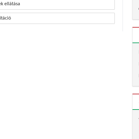
k ellátása
itáció